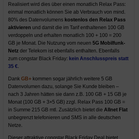
Realisiert wird dies über einen monatlich Relax Pass:
einmal monatlich können Sie ab Verbrauch von mind.
80% des Datenvolumens
kostenlos den Relax Pass
aktivieren
und damit die im Tarif enthaltenen 100 GB
verdoppeln und erhalten monatlich 100 + 100 = 200
GB je Monat. Die Nutzung vom neuen
5G Mobilfunk-
Netz
der Telekom ist ebenfalls enthalten. Ebenfalls
zum congstar Black Friday:
kein Anschlusspreis statt
35 €
.
Dank
GB+
kommen sogar jährlich weitere 5 GB
Datenvolumen dazu, solange Sie Kunde bleiben –
nach 3 Jahren hätten sie dann z.B. 100 GB + 15 GB je
Monat (100 GB + 3×5 GB) zzgl. Relax Pass 100 GB =
in Summe 215 GB mtl. Zusätzlich bietet die
Allnet Flat
unbegrenzt telefonieren und SMS in alle deutschen
Netze.
Dieser attraktive congstar Black Friday Deal bietet