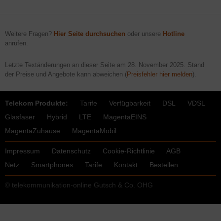
Weitere Fragen?
Hier Seite durchsuchen
oder unsere
Hotline
anrufen.
Letzte Textänderungen an dieser Seite am
28. November 2025
. Stand
der Preise und Angebote kann abweichen (
Preisfehler hier melden
).
Telekom Produkte:
Tarife
Verfügbarkeit
DSL
VDSL
Glasfaser
Hybrid
LTE
MagentaEINS
MagentaZuhause
MagentaMobil
Impressum
Datenschutz
Cookie-Richtlinie
AGB
Netz
Smartphones
Tarife
Kontakt
Bestellen
© telekommunikation-online Gutsch & Co. OHG