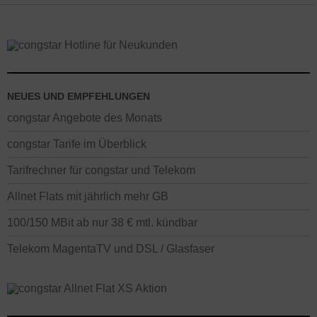
vom Tarif bzw. von der gewählten Laufzeit). Telekom
Vertragsangebote mit Relaxpass: um das zusätzliche
Datenvolumen zu nutzen (Verdopplung), muss dieses einmal
monatlich aktiviert werden – dies ist bei Erreichen von 80% oder
mehr des regulären Datenvolumens möglich.
Alle Preise der Black
Week Angebote auf dieser Seite ohne Gewähr – es gelten die
NEUES UND EMPFEHLUNGEN
Angaben im Onlineshop beim Bestellen oder die Infos an unserer
unabhängigen Hotline.
congstar Angebote des Monats
congstar Tarife im Überblick
Tarifrechner für congstar und Telekom
Allnet Flats mit jährlich mehr GB
100/150 MBit ab nur 38 € mtl. kündbar
Telekom MagentaTV und DSL / Glasfaser