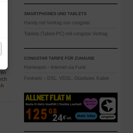
SMARTPHONES UND TABLETS
Handy mit Vertrag von congstar
Tablets (Tablet-PC) mit congstar Vertrag
ind
CONGSTAR TARIFE FÜR ZUHAUSE
Homespot – Internet via Funk
ren
Festnetz – DSL, VDSL, Glasfaser, Kabel
rch
ch