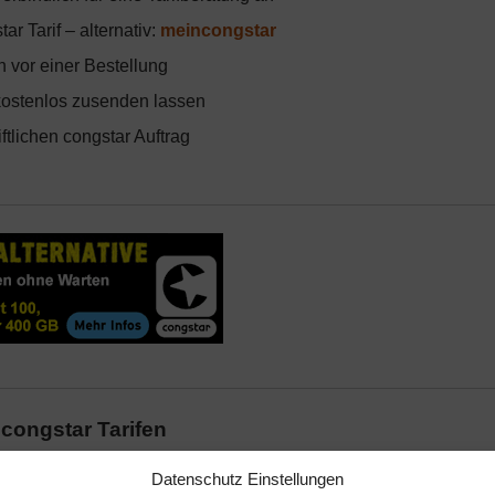
r Tarif – alternativ:
meincongstar
n vor einer Bestellung
ostenlos zusenden lassen
ftlichen congstar Auftrag
congstar Tarifen
indliche Tarifberatung? Unsere Hotline erreichen Sie unter der
Datenschutz Einstellungen
30-22 / Sa. 8-22 / So. + Feiertag 10-22 Uhr) oder Sie nutzen de