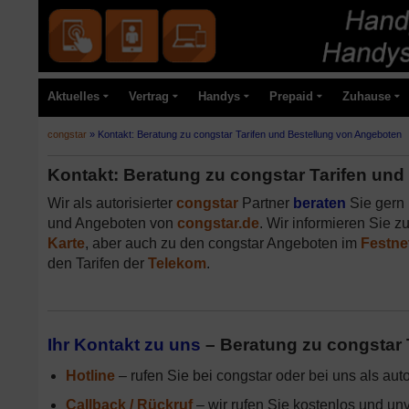
Aktuelles
Vertrag
Handys
Prepaid
Zuhause
congstar
»
Kontakt: Beratung zu congstar Tarifen und Bestellung von Angeboten
Kontakt: Beratung zu congstar Tarifen un
Wir als autorisierter
congstar
Partner
beraten
Sie gern 
und Angeboten von
congstar.de
. Wir informieren Sie z
Karte
, aber auch zu den congstar Angeboten im
Festne
den Tarifen der
Telekom
.
Ihr Kontakt zu uns
– Beratung zu congstar 
Hotline
– rufen Sie bei congstar oder bei uns als aut
Callback / Rückruf
– wir rufen Sie kostenlos und unv