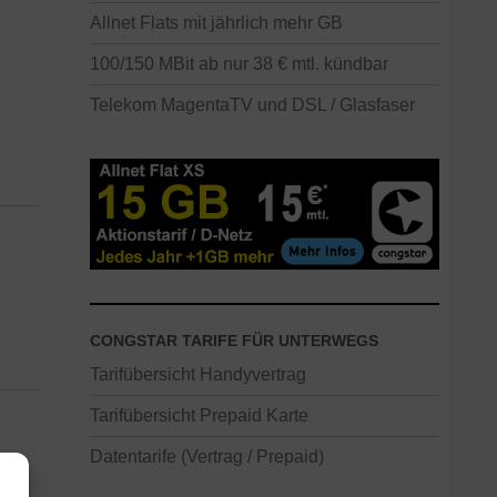
Allnet Flats mit jährlich mehr GB
100/150 MBit ab nur 38 € mtl. kündbar
Telekom MagentaTV und DSL / Glasfaser
CONGSTAR TARIFE FÜR UNTERWEGS
Tarifübersicht Handyvertrag
Tarifübersicht Prepaid Karte
Datentarife (Vertrag / Prepaid)
n