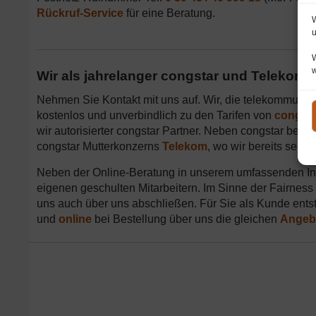
Rückruf-Service
für eine Beratung.
W
u
W
Wir als jahrelanger congstar und Telekom P
Nehmen Sie Kontakt mit uns auf. Wir, die telekommunik
kostenlos und unverbindlich zu den Tarifen von
congst
wir autorisierter congstar Partner. Neben congstar ber
congstar Mutterkonzerns
Telekom
, wo wir bereits seit
Neben der Online-Beratung in unserem umfassenden Info
eigenen geschulten Mitarbeitern. Im Sinne der Fairness
uns auch über uns abschließen. Für Sie als Kunde ents
und
online
bei Bestellung über uns die gleichen
Angeb