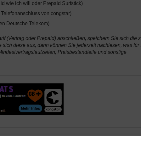
id wie ich will oder Prepaid Surfstick)
Telefonanschluss von congstar)
men Deutsche Telekom)
f (Vertrag oder Prepaid) abschließen, speichern Sie sich die 
 sich diese aus, dann können Sie jederzeit nachlesen, was für 
 Mindestvertragslaufzeiten, Preisbestandteile und sonstige
sten und mehr