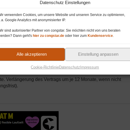
Datenschutz Einstellungen
ungsfrist finden Sie in den oben verlinkten AGB. Für die meiste
ir verwenden Cookies, um unsere Website und unseren Service zu optimieren,
.a. Google Analytics mit anonymisierter IP.
eit 24 Monate. Vertragsverlängerung um je 12 Monate, wenn nic
ir sind autorisierter Partner von congstar. Sie möchten nicht von uns beraten
sfrist). Ein Tarifwechsel zwischen Tarifpaketen ist im Regelfal
werden? Dann geht's
hier zu congstar.de
oder hier zum
Kundenservice
.
laufzeit (z.B.
Allnet Flat Flex
) gilt eine Kündigungsfrist von nur 
Alle akzeptieren
Einstellung anpassen
laufzeit. Die Kündigungsfrist beträgt 1 Monat, z.B. wenn Sie d
Cookie-Richtlinie
Datenschutz
Impressum
ten.
te. Verlängerung des Vertrags um je 12 Monate, wenn nicht
gsfrist).