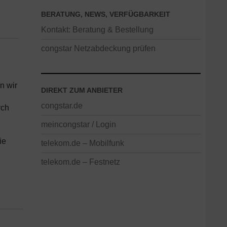
BERATUNG, NEWS, VERFÜGBARKEIT
Kontakt: Beratung & Bestellung
congstar Netzabdeckung prüfen
n wir
DIREKT ZUM ANBIETER
congstar.de
rch
meincongstar / Login
h
ie
telekom.de – Mobilfunk
telekom.de – Festnetz