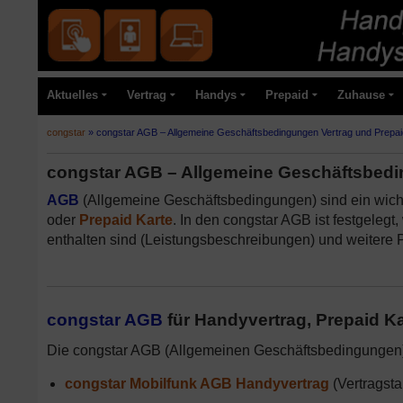
Aktuelles
Vertrag
Handys
Prepaid
Zuhause
congstar
»
congstar AGB – Allgemeine Geschäftsbedingungen Vertrag und Prepai
congstar AGB – Allgemeine Geschäftsbedi
AGB
(Allgemeine Geschäftsbedingungen) sind ein wich
oder
Prepaid Karte
. In den congstar AGB ist festgelegt
enthalten sind (Leistungsbeschreibungen) und weitere P
congstar AGB
für Handyvertrag, Prepaid K
Die congstar AGB (Allgemeinen Geschäftsbedingungen) 
congstar Mobilfunk AGB Handyvertrag
(Vertragstar