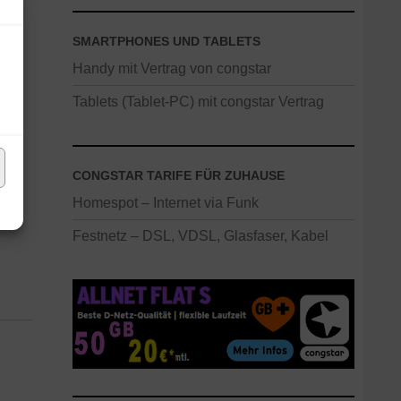
n
SMARTPHONES UND TABLETS
Handy mit Vertrag von congstar
ht
l
Tablets (Tablet-PC) mit congstar Vertrag
2
CONGSTAR TARIFE FÜR ZUHAUSE
ie
Homespot – Internet via Funk
Festnetz – DSL, VDSL, Glasfaser, Kabel