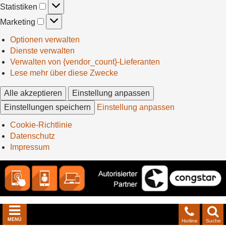
Statistiken
Statistiken
Marketing
Marketing
Optionen verwalten
Dienste verwalten
Verwalten von {vendor_count}-Lieferanten
Lese mehr über diese Zwecke
Alle akzeptieren
Einstellung anpassen
Einstellungen speichern
Einstellung anpassen
Cookie-Richtlinie
Datenschutz
Impressum
MENÜ
Hotline
Suche