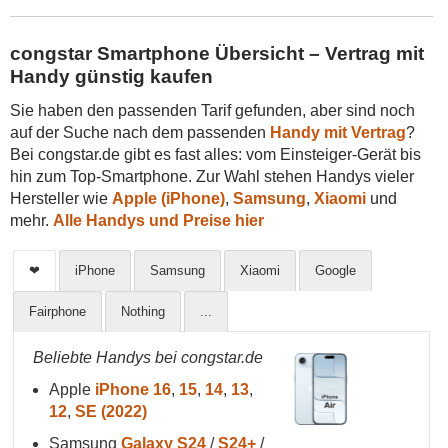
congstar Smartphone Übersicht – Vertrag mit
Handy günstig kaufen
Sie haben den passenden Tarif gefunden, aber sind noch
auf der Suche nach dem passenden
Handy mit Vertrag
?
Bei congstar.de gibt es fast alles: vom Einsteiger-Gerät bis
hin zum Top-Smartphone. Zur Wahl stehen Handys vieler
Hersteller wie
Apple (iPhone)
,
Samsung
,
Xiaomi
und
mehr.
Alle Handys und Preise hier
❤
iPhone
Samsung
Xiaomi
Google
Fairphone
Nothing
...
Beliebte Handys bei congstar.de
Apple
iPhone 16
,
15
,
14
,
13
,
12
,
SE (2022)
Samsung
Galaxy S24
/
S24+
/