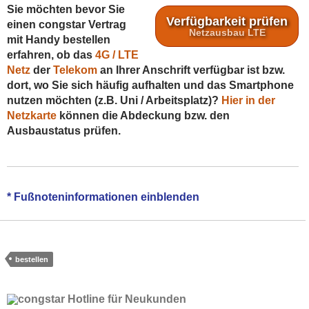
Sie möchten bevor Sie
Verfügbarkeit prüfen
einen congstar Vertrag
Netzausbau LTE
mit Handy bestellen
erfahren, ob das
4G / LTE
Netz
der
Telekom
an Ihrer Anschrift verfügbar ist bzw.
dort, wo Sie sich häufig aufhalten und das Smartphone
nutzen möchten (z.B. Uni / Arbeitsplatz)?
Hier in der
Netzkarte
können die Abdeckung bzw. den
Ausbaustatus prüfen.
*Der congstar Vertrag mit Handy hat eine Mindestvertragslaufzeit
* Fußnoteninformationen einblenden
von 24 Monaten. Die
Flex Tarife
sind monatlich kündbar – dies gilt
aber nur für den Tarif und nicht für die Handyfinanzierung (diese
läuft 24 Monate).
bestellen
Die Beratung zu den
congstar Tarifen
und zu den Smartphone-
Bundles (
Handy mit Vertrag
) ist kostenlos und verbindlich durch
uns als autorisierten Partner. Ein congstar Handy bestellen können
Sie online sowie telefonisch. Bei einer Bestellung am Telefon