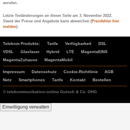
anrufen.
Letzte Textänderungen an dieser Seite am
3. November 2022
.
Stand der Preise und Angebote kann abweichen (
Preisfehler hier
melden
).
Telekom Produkte:
Tarife
Verfügbarkeit
DSL
VDSL
Glasfaser
Hybrid
LTE
MagentaEINS
MagentaZuhause
MagentaMobil
Impressum
Datenschutz
Cookie-Richtlinie
AGB
Netz
Smartphones
Tarife
Kontakt
Bestellen
© telekommunikation-online Gutsch & Co. OHG
Einwilligung verwalten