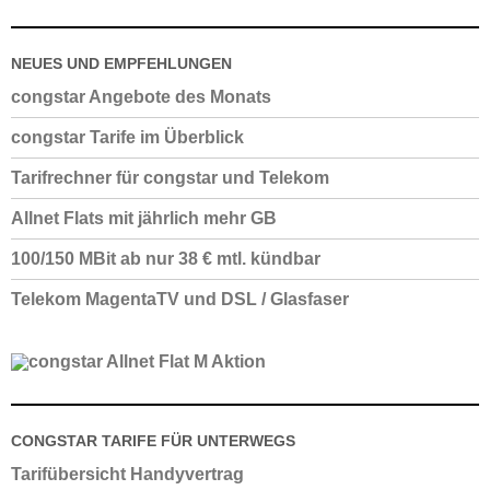
erhalten Sie auch eine telefonische Tarifberatung durch uns als
langjähren Telekom und congstar Vertriebspartner. Unsere
NEUES UND EMPFEHLUNGEN
Beratung ist kostenlos – im Falle eines Kaufes freuen wir uns aber
natürlich, wenn Sie den Auftrag bei uns erteilen.
congstar Angebote des Monats
congstar Tarife im Überblick
Tarifrechner für congstar und Telekom
Allnet Flats mit jährlich mehr GB
100/150 MBit ab nur 38 € mtl. kündbar
Telekom MagentaTV und DSL / Glasfaser
CONGSTAR TARIFE FÜR UNTERWEGS
Tarifübersicht Handyvertrag