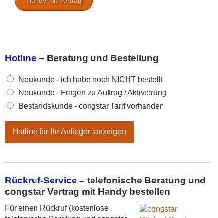
Handy mit Vertrag
Hotline
– Beratung und Bestellung
N
Neukunde - ich habe noch NICHT bestellt
e
Neukunde - Fragen zu Auftrag / Aktivierung
u
Bestandskunde - congstar Tarif vorhanden
k
u
n
Hotline für Ihr Anliegen anzeigen
d
e
o
d
e
Rückruf-Service
– telefonische Beratung und
r
congstar Vertrag mit Handy bestellen
B
e
Für einen Rückruf (kostenlose
s