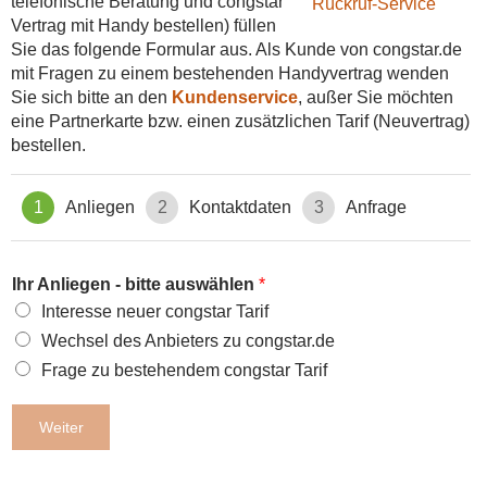
telefonische Beratung und congstar
t
Vertrag mit Handy bestellen) füllen
a
Sie das folgende Formular aus. Als Kunde von congstar.de
n
mit Fragen zu einem bestehenden Handyvertrag wenden
d
Sie sich bitte an den
Kundenservice
, außer Sie möchten
s
eine Partnerkarte bzw. einen zusätzlichen Tarif (Neuvertrag)
k
u
bestellen.
n
d
1
Anliegen
2
Kontaktdaten
3
Anfrage
e
*
Ihr Anliegen - bitte auswählen
*
Interesse neuer congstar Tarif
Wechsel des Anbieters zu congstar.de
Frage zu bestehendem congstar Tarif
Weiter