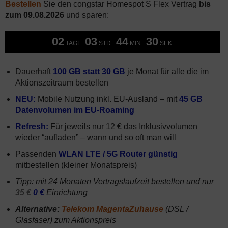
Bestellen
Sie den congstar Homespot S Flex Vertrag
bis
zum 09.08.2026
und sparen:
02
03
44
29
TAGE
STD.
MIN.
SEK.
Dauerhaft
100 GB statt 30 GB
je Monat für alle die im
Aktionszeitraum bestellen
NEU:
Mobile Nutzung inkl. EU-Ausland – mit
45 GB
Datenvolumen im EU-Roaming
Refresh:
Für jeweils nur 12 € das Inklusivvolumen
wieder “aufladen” – wann und so oft man will
Passenden
WLAN LTE / 5G Router günstig
mitbestellen (kleiner Monatspreis)
Tipp: mit 24 Monaten Vertragslaufzeit bestellen und nur
35 €
0 €
Einrichtung
Alternative:
Telekom MagentaZuhause
(DSL /
Glasfaser) zum Aktionspreis