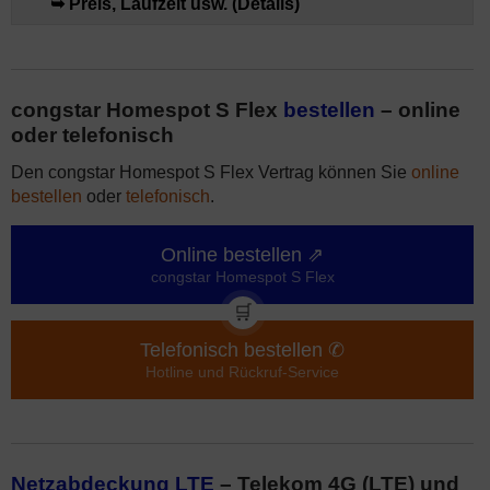
➥ Preis, Laufzeit usw. (Details)
congstar Homespot S Flex
bestellen
– online
oder telefonisch
Den congstar Homespot S Flex Vertrag können Sie
online
bestellen
oder
telefonisch
.
Online bestellen ⇗
congstar Homespot S Flex
🛒
Telefonisch bestellen ✆
Hotline und Rückruf-Service
Netzabdeckung LTE
– Telekom 4G (LTE) und