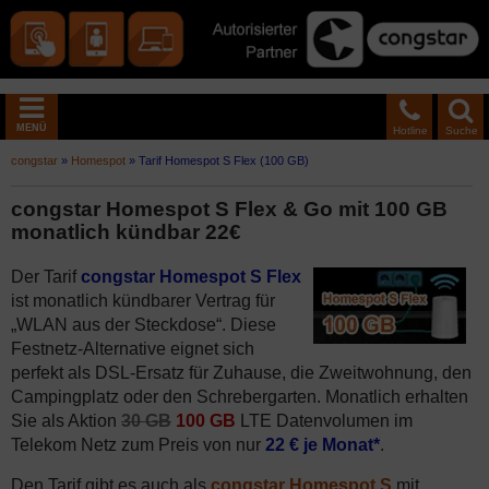
MENÜ
Hotline
Suche
congstar
»
Homespot
»
Tarif Homespot S Flex (100 GB)
congstar Homespot S Flex & Go mit 100 GB
monatlich kündbar 22€
Der Tarif
congstar Homespot S Flex
ist monatlich kündbarer Vertrag für
„WLAN aus der Steckdose“. Diese
Festnetz-Alternative eignet sich
perfekt als DSL-Ersatz für Zuhause, die Zweitwohnung, den
Campingplatz oder den Schrebergarten. Monatlich erhalten
Sie als Aktion
30 GB
100 GB
LTE Datenvolumen im
Telekom Netz zum Preis von nur
22 € je Monat*
.
Den Tarif gibt es auch als
congstar Homespot S
mit