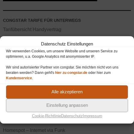
CONGSTAR TARIFE FÜR UNTERWEGS
Tarifübersicht Handyvertrag
Tarifübersicht Prepaid Karte
Datenschutz Einstellungen
Wir verwenden Cookies, um unsere Website und unseren Service zu
Datentarife (Vertrag / Prepaid)
optimieren, u.a. Google Analytics mit anonymisierter IP.
Wir sind autorisierter Partner von congstar. Sie möchten nicht von uns
beraten werden? Dann geht's
hier zu congstar.de
oder hier zum
SMARTPHONES UND TABLETS
Kundenservice
.
Handy mit Vertrag von congstar
Alle akzeptieren
Tablets (Tablet-PC) mit congstar Vertrag
Einstellung anpassen
Cookie-Richtlinie
Datenschutz
Impressum
CONGSTAR TARIFE FÜR ZUHAUSE
Homespot – Internet via Funk