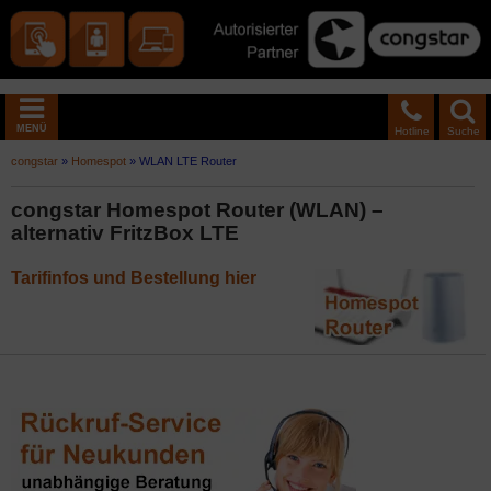
MENÜ
Hotline
Suche
congstar
»
Homespot
»
WLAN LTE Router
congstar Homespot Router (WLAN) –
alternativ FritzBox LTE
Tarifinfos und Bestellung hier