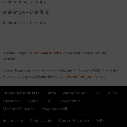
meincongstar / Login
telekom.de – Mobilfunk
telekom.de – Festnetz
Weitere Fragen?
Hier Seite durchsuchen
oder unsere
Hotline
anrufen.
Letzte Textänderungen an dieser Seite am
6. Oktober 2022
. Stand der
Preise und Angebote kann abweichen (
Preisfehler hier melden
).
Telekom Produkte:
Tarife
Verfügbarkeit
DSL
VDSL
Glasfaser
Hybrid
LTE
MagentaEINS
MagentaZuhause
MagentaMobil
Impressum
Datenschutz
Cookie-Richtlinie
AGB