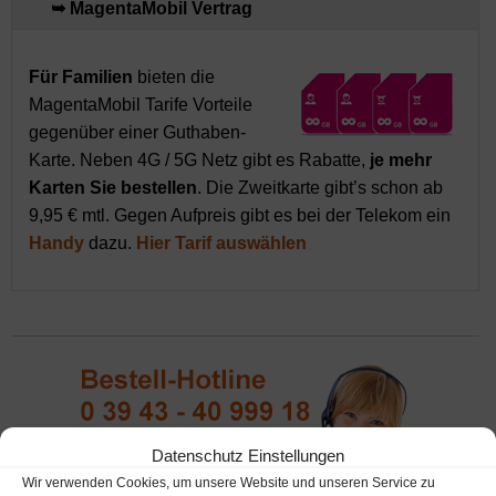
➥ MagentaMobil Vertrag
Für Familien
bieten die
MagentaMobil Tarife Vorteile
gegenüber einer Guthaben-
Karte. Neben 4G / 5G Netz gibt es Rabatte,
je mehr
Karten Sie bestellen
. Die Zweitkarte gibt’s schon ab
9,95 € mtl. Gegen Aufpreis gibt es bei der Telekom ein
Handy
dazu.
Hier Tarif auswählen
Datenschutz Einstellungen
Wir verwenden Cookies, um unsere Website und unseren Service zu