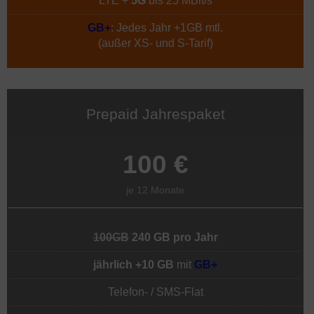
LTE +
5G
bis 25 MBit/s
GB+
: Jedes Jahr +1GB mtl.
(außer XS- und S-Tarif)
Prepaid Jahrespaket
100 €
je 12 Monate
100GB
240 GB pro Jahr
jährlich +10 GB
mit
GB+
Telefon- / SMS-Flat