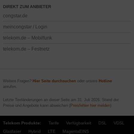
DIREKT ZUM ANBIETER
congstar.de
meincongstar / Login
telekom.de – Mobilfunk
telekom.de – Festnetz
Weitere Fragen?
Hier Seite durchsuchen
oder unsere
Hotline
anrufen.
Letzte Textänderungen an dieser Seite am
31. Juli 2026
. Stand der
Preise und Angebote kann abweichen (
Preisfehler hier melden
).
Telekom Produkte:
Tarife
Verfügbarkeit
DSL
VDSL
Glasfaser
Hybrid
LTE
MagentaEINS