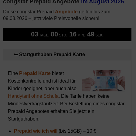
congstar Prepaid Angebote
im August 2026
Diese congstar Prepaid
Angebote
gelten bis zum
09.08.2026 – jetzt viele Preisvorteile sichern!
03
00
16
49
TAGE
STD.
MIN.
SEK.
➥ Startguthaben Prepaid Karte
Eine
Prepaid Karte
bietet
Kostenkontrolle und ist ideal für
Kinder geeignet, aber auch also
Handytarif ohne Schufa
. Die Tarife haben keine
Mindestvertragslaufzeit. Bei Bestellung eines congstar
Prepaid Angebotes erhalten Sie jetzt ein
Startguthaben:
Prepaid wie ich will
(bis 15GB) – 10 €